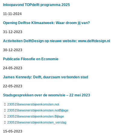
Inloopavond TOPdelft programma 2025
11-11-2024
Opening Delftse Klimaatweek: Waar droom jij van?
31-12-2023
Activiteiten DelftDesign op nieuwe website: www.delftdesign.nl
30-12-2023
Publicatie Filosofie en Economie
24-05-2023
James Kennedy: Delft, duurzaam verbonden stad
22-05-2023
Stadsgesprekken over de woonvisie – 22 mei 2023
230515bewonersbijeenkomsten.not
230515bewonersbijeenkomsten.notBijlage
230515bewonersbijeenkomsten.Bijlage
230515bewonersbijeenkomsten_verslag
15-05-2023