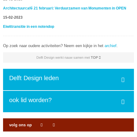
Architectuurcafé 21 februari: Verduurzamen van Monumenten in OPEN
15-02-2023
Eiwittransitie in een notendop
Op zoek naar oudere activiteiten? Neem een kijkje in het
archief
.
Delft Design werkt nauw samen met
TOP
Delft Design leden
ook lid worden?
volg ons op