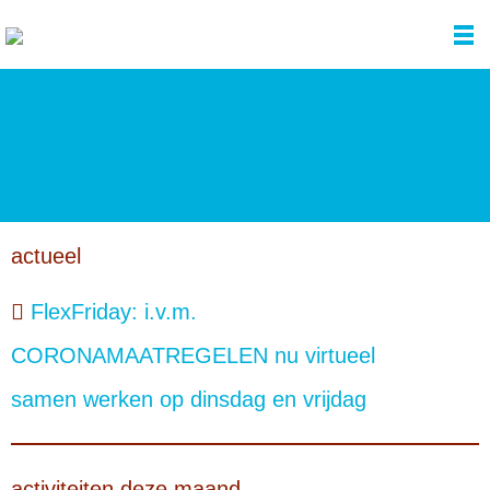
over Delft Design
activiteiten
contact
actueel
FlexFriday: i.v.m.
CORONAMAATREGELEN nu virtueel
samen werken op dinsdag en vrijdag
activiteiten deze maand