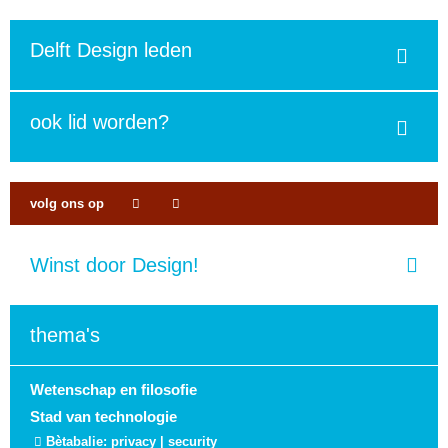
Delft Design leden
ook lid worden?
volg ons op
Winst door Design!
thema's
Wetenschap en filosofie
Stad van technologie
Bètabalie: privacy | security