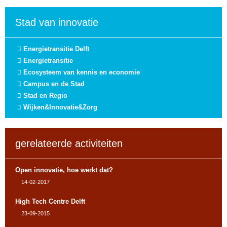
Stad van innovatie
Energietransitie Delft
Energietransitie
Ecosysteem van kennis en economie
Campus en de Stad
Stad en Regio
Wijken&Innovatie&Zorg
gerelateerde activiteiten
Open innovatie, hoe werkt dat?
14-02-2017
High Tech Centre Delft
23-09-2015