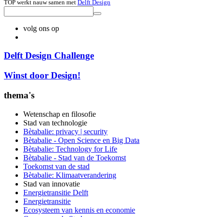
TOP werkt nauw samen met
Delft Design
volg ons op
Delft Design Challenge
Winst door Design!
thema's
Wetenschap en filosofie
Stad van technologie
Bètabalie: privacy | security
Bètabalie - Open Science en Big Data
Bètabalie: Technology for Life
Bètabalie - Stad van de Toekomst
Toekomst van de stad
Bètabalie: Klimaatverandering
Stad van innovatie
Energietransitie Delft
Energietransitie
Ecosysteem van kennis en economie